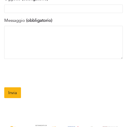
Messaggio
(obbligatorio)
Ultime modifiche: mercoledì, 10 luglio 2024, 12:18
Precedente
Richiesta corsi