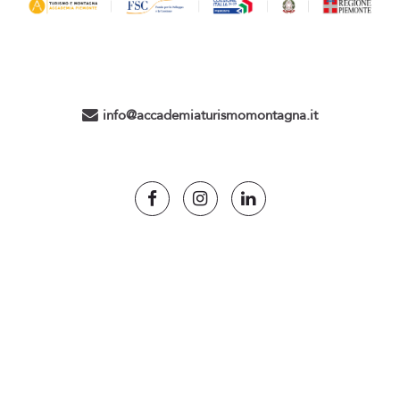
Successivo
Form disoccupati
info@accademiaturismomontagna.it
Scroll to top