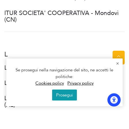
ITUR SOCIETA' COOPERATIVA - Mondovì
(CN)
L
LA PIAZZA - Torino (TO)
Se prosegui nella navigazione del sito, ne accetti le
politiche:
LOCANDA LA POSTA SRL - Cavour (TO)
Cookies policy
Privacy policy
Prosegui
LVG MANAGEMENT S.R.L. - Alessandria
(AL)