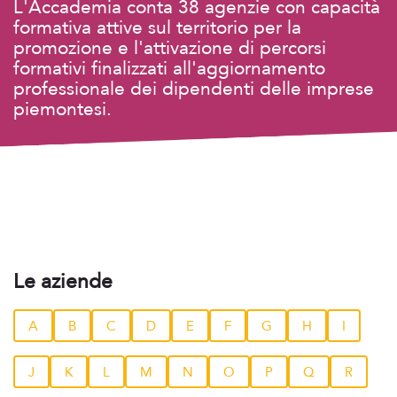
L'Accademia conta 38 agenzie con capacità
formativa attive sul territorio per la
promozione e l'attivazione di percorsi
formativi finalizzati all'aggiornamento
professionale dei dipendenti delle imprese
piemontesi.
Le aziende
A
B
C
D
E
F
G
H
I
J
K
L
M
N
O
P
Q
R