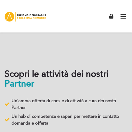
Skip to navigation
Skip to login form
Skip to footer
Vai al contenuto principale
Pagina partner
Pagina partner
Home
Pagine del sito
Pagina partner
Scopri le attività dei nostri
Partner
Un'ampia offerta di corsi e di attività a cura dei nostri
Partner
Un hub di competenze e saperi per mettere in contatto
domanda e offerta